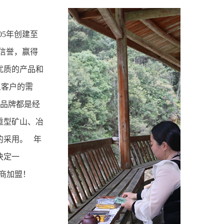
5年创建至
信誉，赢得
优质的产品和
足客户的需
和品牌都是经
重型矿山、冶
的采用。 年
决定一
应商加盟！