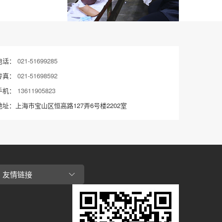
电话：
021-51699285
传真：
021-51698592
手机：
13611905823
地址：上海市宝山区恒高路127弄6号楼2202室
友情链接